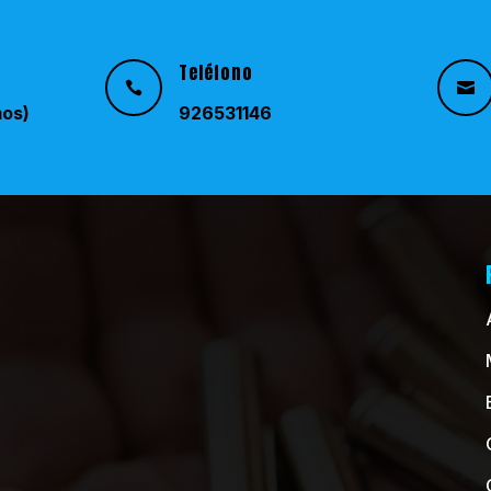
Teléfono


mos)
926531146