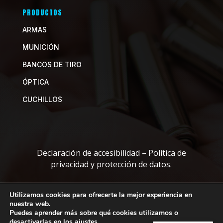
PRODUCTOS
ARMAS
MUNICIÓN
BANCOS DE TIRO
ÓPTICA
CUCHILLOS
Declaración de accesibilidad
–
Política de
privacidad y protección de datos.
Utilizamos cookies para ofrecerte la mejor experiencia en
Copyright © 2026 a-izquierdo. Todos los derechos
nuestra web.
reservados.
Puedes aprender más sobre qué cookies utilizamos o
desactivarlas en los
ajustes
.