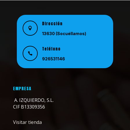
Dirección

13630 (Socuéllamos)
Teléfono

926531146
Email

info@a-izquierdo.com
EMPRESA
A. IZQUIERDO, S.L.
CIF B13309356
Visitar tienda