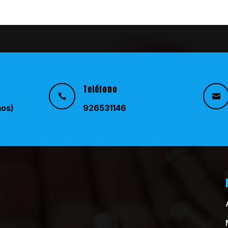
Teléfono


mos)
926531146