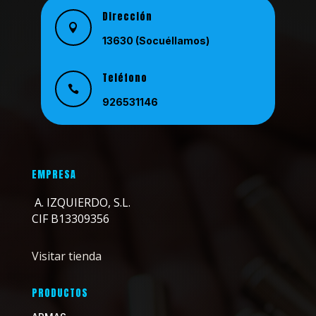
Dirección

13630 (Socuéllamos)
Teléfono

926531146
Email

info@a-izquierdo.com
EMPRESA
A. IZQUIERDO, S.L.
CIF B13309356
Visitar tienda
PRODUCTOS