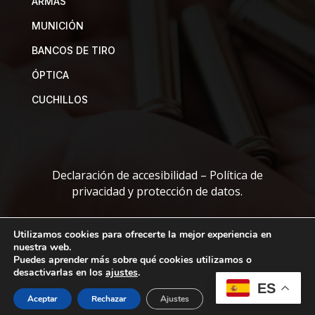
ARMAS
MUNICIÓN
BANCOS DE TIRO
ÓPTICA
CUCHILLOS
Declaración de accesibilidad
–
Política de
privacidad y protección de datos.
Utilizamos cookies para ofrecerte la mejor experiencia en
Copyright © 2026 a-izquierdo. Todos los derechos
nuestra web.
reservados.
Puedes aprender más sobre qué cookies utilizamos o
desactivarlas en los
ajustes
.
ES
Aceptar
Rechazar
Ajustes